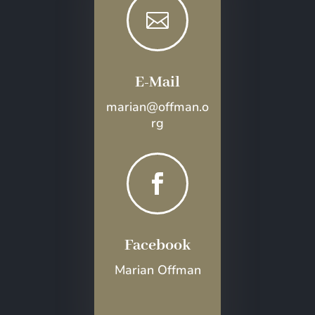

E-Mail
marian@offman.o
rg

Facebook
Marian Offman