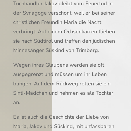
Tuchhändler Jakov bleibt vom Feuertod in
der Synagoge verschont, weil er bei seiner
christlichen Freundin Maria die Nacht
verbringt. Auf einem Ochsenkarren fliehen
sie nach Südtirol und treffen den jüdischen
Minnesänger Süskind von Trimberg.
Wegen ihres Glaubens werden sie oft
ausgegrenzt und müssen um ihr Leben
bangen. Auf dem Rückweg retten sie ein
Sinti-Mädchen und nehmen es als Tochter
an.
Es ist auch die Geschichte der Liebe von
Maria, Jakov und Süskind, mit unfassbaren